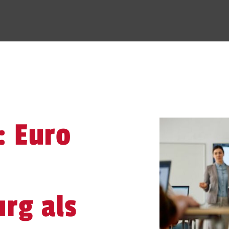
: Euro
rg als