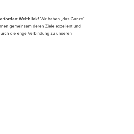
rfordert Weitblick!
Wir haben „das Ganze“
innen gemeinsam deren Ziele exzellent und
 durch die enge Verbindung zu unseren
ser interdisziplinäres Vorgehen und die
sangebote.
keit stärken die Gesellschaft!
Mit
rmitteln wir Wissen, fördern Potenziale und
amit unterstützen wir die erfolgreiche Teilhabe
haftlichen und beruflichen Leben.