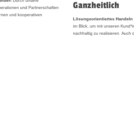
ander!
Durch unsere
Ganzheitlich
perationen und Partnerschaften
ernen und kooperativen
Lösungsorientiertes Handeln e
im Blick, um mit unseren Kund*
nachhaltig zu realisieren. Auch
Netzwerkpartnern sichern wir un
Werthaltigkeit unserer Leistung
m Vordergrund!
Klarheit und
haffen Sicherheit. Ein
Individuell
ser Anspruch. Unsere hohen
interne und externe Experten
Individualität und Einzigartig
maßgeschneiderten Angeboten ve
motivieren zur Eigeninitiative. D
unserer Kund*innen am gesellsc
n uns an den Anforderungen der
s Know-how sowie die wertvollen