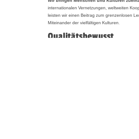
Wir bringen Menschen und Kulturen zuein
internationalen Vernetzungen, weltweiten Koo
leisten wir einen Beitrag zum grenzenlosen L
Miteinander der vielfältigen Kulturen.
Qualitätsbewusst
Die Steigerung des Kundennutzens steht i
Nachvollziehbarkeit geben Orientierung und sc
kontinuierlicher Verbesserungsprozess ist un
Qualitätsstandards werden regelmäßig durch 
geprüft.
Praxisorientiert
Aus der Praxis für die Praxis!
Wir orientiere
Lebens- und Arbeitswelt. Dafür nutzen wir da