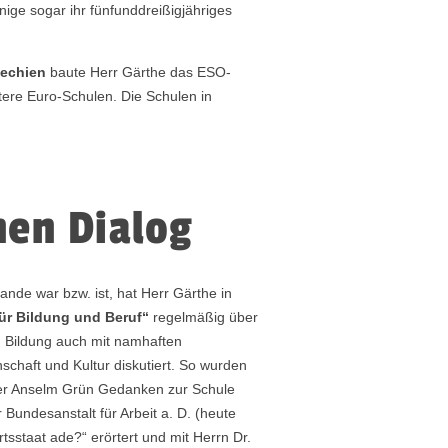
nige sogar ihr fünfunddreißigjähriges
hechien
baute Herr Gärthe das ESO-
ere Euro-Schulen. Die Schulen in
hen Dialog
nde war bzw. ist, hat Herr Gärthe in
r Bildung und Beruf“
regelmäßig über
on Bildung auch mit namhaften
nschaft und Kultur diskutiert. So wurden
ter Anselm Grün Gedanken zur Schule
 Bundesanstalt für Arbeit a. D. (heute
tsstaat ade?“ erörtert und mit Herrn Dr.