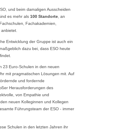
 ESO, und beim damaligen Ausscheiden
sind es mehr als
100 Standorte
, an
, Fachschulen, Fachakademien,
anbietet.
iche Entwicklung der Gruppe ist auch ein
g maßgeblich dazu bei, dass ESO heute
indet.
on 23 Euro-Schulen in den neuen
hr mit pragmatischen Lösungen mit. Auf
fördernde und fordernde
großer Herausforderungen des
ektvolle, von Empathie und
den neuen Kolleginnen und Kollegen
s gesamte Führungsteam der ESO - immer
iese Schulen in den letzten Jahren ihr