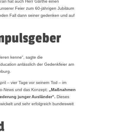
aran hat auch Herr Gärthe einen
 unserer Feier zum 60-jährigen Jubiläum
jeden Fall dann seiner gedenken und auf
mpulsgeber
nderen kenne“, sagte die
ducation anlässlich der Gedenkfeier am
nburg.
pril – vier Tage vor seinem Tod – im
uro-News und das Konzept:
„Maßnahmen
iederung junger Ausländer“.
Dieses
wickelt und sehr erfolgreich bundesweit
d