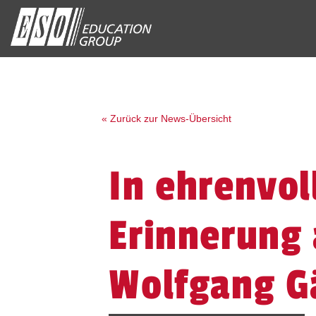
« Zurück zur News-Übersicht
In ehrenvol
Erinnerung
Wolfgang G