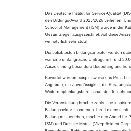
Das Deutsche Institut für Service-Qualität (D
den Bildungs-Award 2025/2026 verliehen: Unse
School of Management (ISM) wurde in der Kate
Gesamtsieger ausgezeichnet. Auf diese Ausze
wir natürlich sehr stolz!
Die beliebtesten Bildungsanbieter wurden dab
war eine umfangreiche Umfrage mit rund 30.00
Auszeichnung besondere Bedeutung und hohe 
Bewertet wurden beispielsweise das Preis-Leist
Angebote, die Zuverlässigkeit, die Beratungs
Weiterempfehlungsbereitschaft der Teilnehmer
Die Veranstaltung brachte zahlreiche inspirie
Bildungssektor zusammen. Ihre Leidenschaft 
Bildung mitzuerleben, machte den Abend für P
ISM) und Daisuke Motoki (Vizepräsident Corpo
Besonderem. Beide nahmen gemeinsam die A