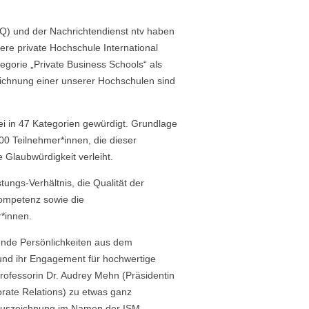
ISQ) und der Nachrichtendienst ntv haben
re private Hochschule International
gorie „Private Business Schools“ als
ichnung einer unserer Hochschulen sind
ei in 47 Kategorien gewürdigt. Grundlage
0 Teilnehmer*innen, die dieser
Glaubwürdigkeit verleiht.
ungs-Verhältnis, die Qualität der
kompetenz sowie die
*innen.
rende Persönlichkeiten aus dem
und ihr Engagement für hochwertige
rofessorin Dr. Audrey Mehn (Präsidentin
rate Relations) zu etwas ganz
uszeichnung im Namen der ISM