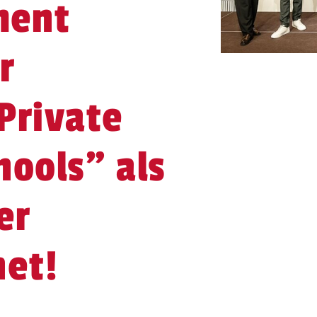
ment
r
Private
hools" als
er
net!