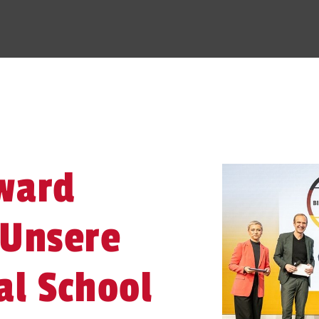
ward
 Unsere
al School