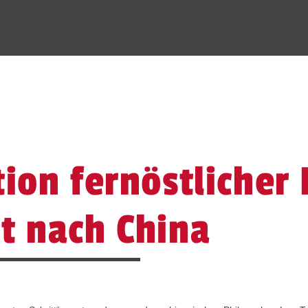
tion fernöstlicher 
t nach China