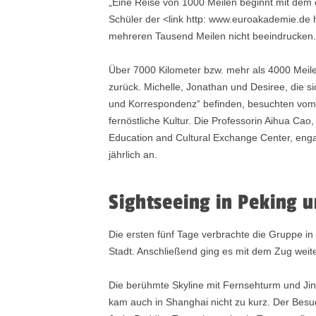
„Eine Reise von 1000 Meilen beginnt mit dem 
Schüler der <link http: www.euroakademie.de
mehreren Tausend Meilen nicht beeindrucken
Über 7000 Kilometer bzw. mehr als 4000 Meile
zurück. Michelle, Jonathan und Desiree, die 
und Korrespondenz“ befinden, besuchten vom 17
fernöstliche Kultur. Die Professorin Aihua Ca
Education and Cultural Exchange Center, engag
jährlich an.
Sightseeing in Peking 
Die ersten fünf Tage verbrachte die Gruppe 
Stadt. Anschließend ging es mit dem Zug weit
Die berühmte Skyline mit Fernsehturm und Ji
kam auch in Shanghai nicht zu kurz. Der Besu