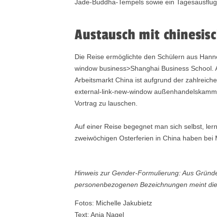
Jade-Buddha-Tempels sowie ein Tagesausflug
Austausch mit chinesis
Die Reise ermöglichte den Schülern aus Hanno
window business>Shanghai Business School. A
Arbeitsmarkt China ist aufgrund der zahlreic
external-link-new-window außenhandelskamme
Vortrag zu lauschen.
Auf einer Reise begegnet man sich selbst, le
zweiwöchigen Osterferien in China haben bei 
Hinweis zur Gender-Formulierung: Aus Gründen
personenbezogenen Bezeichnungen meint die 
Fotos: Michelle Jakubietz
Text: Anja Nagel