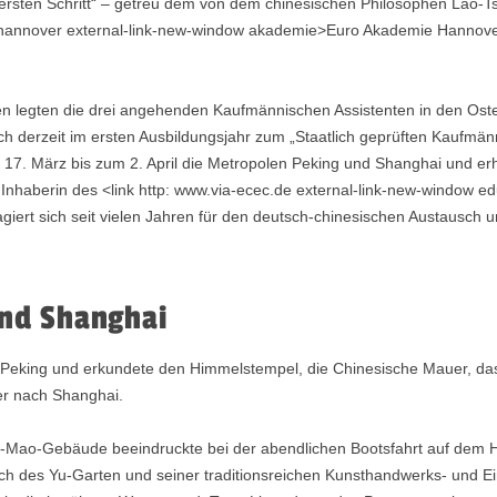
ersten Schritt“ – getreu dem von dem chinesischen Philosophen Lao-Ts
 hannover external-link-new-window akademie>Euro Akademie Hannove
.
n legten die drei angehenden Kaufmännischen Assistenten in den Oster
sich derzeit im ersten Ausbildungsjahr zum „Staatlich geprüften Kaufm
. März bis zum 2. April die Metropolen Peking und Shanghai und erhiel
o, Inhaberin des <link http: www.via-ecec.de external-link-new-window 
iert sich seit vielen Jahren für den deutsch-chinesischen Austausch u
und Shanghai
in Peking und erkundete den Himmelstempel, die Chinesische Mauer, da
er nach Shanghai.
n-Mao-Gebäude beeindruckte bei der abendlichen Bootsfahrt auf dem Hu
ch des Yu-Garten und seiner traditionsreichen Kunsthandwerks- und Ei