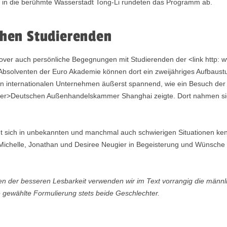
 in die berühmte Wasserstadt Tong-Li rundeten das Programm ab.
chen Studierenden
ver auch persönliche Begegnungen mit Studierenden der <link http: w
bsolventen der Euro Akademie können dort ein zweijähriges Aufbaus
hen internationalen Unternehmen äußerst spannend, wie ein Besuch der 
r>Deutschen Außenhandelskammer Shanghai zeigte. Dort nahmen sich 
rnt sich in unbekannten und manchmal auch schwierigen Situationen ken
Michelle, Jonathan und Desiree Neugier in Begeisterung und Wünsche 
 der besseren Lesbarkeit verwenden wir im Text vorrangig die männli
gewählte Formulierung stets beide Geschlechter.