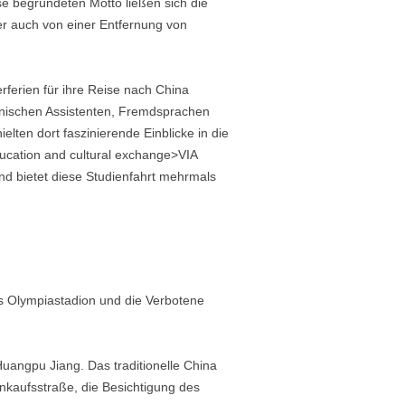
e begründeten Motto ließen sich die
r auch von einer Entfernung von
ferien für ihre Reise nach China
ännischen Assistenten, Fremdsprachen
ten dort faszinierende Einblicke in die
education and cultural exchange>VIA
nd bietet diese Studienfahrt mehrmals
s Olympiastadion und die Verbotene
angpu Jiang. Das traditionelle China
nkaufsstraße, die Besichtigung des