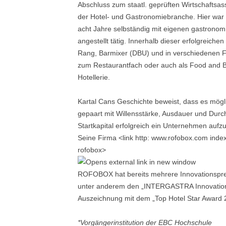
Abschluss zum staatl. geprüften Wirtschaftsas
der Hotel- und Gastronomiebranche. Hier war 
acht Jahre selbständig mit eigenen gastrono
angestellt tätig. Innerhalb dieser erfolgreichen
Rang, Barmixer (DBU) und in verschiedenen Fü
zum Restaurantfach oder auch als Food and
Hotellerie.
Kartal Cans Geschichte beweist, dass es möglic
gepaart mit Willensstärke, Ausdauer und Dur
Startkapital erfolgreich ein Unternehmen auf
Seine Firma <link http: www.rofobox.com inde
rofobox>
ROFOBOX hat bereits mehrere Innovationspr
unter anderem den „INTERGASTRA Innovationsp
Auszeichnung mit dem „Top Hotel Star Award 
*Vorgängerinstitution der EBC Hochschule