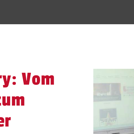
ry: Vom
zum
er