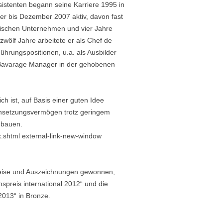
sistenten begann seine Karriere 1995 in
er bis Dezember 2007 aktiv, davon fast
mischen Unternehmen und vier Jahre
 zwölf Jahre arbeitete er als Chef de
hrungspositionen, u.a. als Ausbilder
 Bavarage Manager in der gehobenen
h ist, auf Basis einer guten Idee
chsetzungsvermögen trotz geringem
zubauen.
x.shtml external-link-new-window
eise und Auszeichnungen gewonnen,
reis international 2012“ und die
2013“ in Bronze.