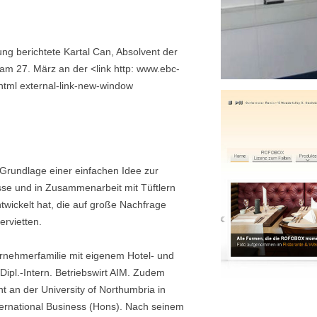
g berichtete Kartal Can, Absolvent der
am 27. März an der <link http: www.ebc-
html external-link-new-window
f Grundlage einer einfachen Idee zur
se und in Zusammenarbeit mit Tüftlern
wickelt hat, die auf große Nachfrage
ervietten.
rnehmerfamilie mit eigenem Hotel- und
ipl.-Intern. Betriebswirt AIM. Zudem
t an der University of Northumbria in
ternational Business (Hons). Nach seinem