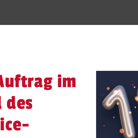
Auftrag im
l des
ice-