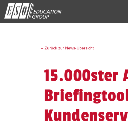
« Zurück zur News-Übersicht
15.000ster 
Briefingtoo
Kundenserv