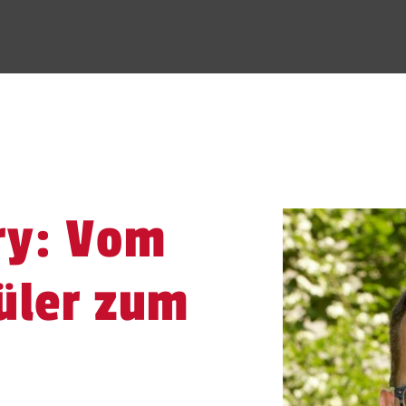
ry: Vom
üler zum