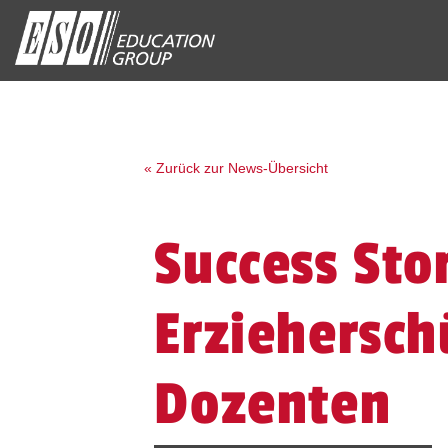
« Zurück zur News-Übersicht
Success Sto
Erziehersch
Dozenten